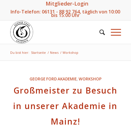
Mitglieder-Login
Info-Telefon:
06131 - 88 92 764
, täglich von 10:00
bis 15:00 Uhr
Du bist hier:
Startseite
/
News
/
Workshop
GEORGE FORD AKADEMIE
,
WORKSHOP
Großmeister zu Besuch
in unserer Akademie in
Mainz!