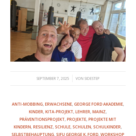
/
SEPTEMBER 7, 2025
VON
SIDESTEP
ANTI-MOBBING
,
ERWACHSENE
,
GEORGE FORD AKADEMIE
,
KINDER
,
KITA-PROJEKT
,
LEHRER
,
MAINZ
,
PRÄVENTIONSPROJEKT
,
PROJEKTE
,
PROJEKTE MIT
KINDERN
,
RESILIENZ
,
SCHULE
,
SCHULEN
,
SCHULKINDER
,
SELBSTBEHAUPTUNG
,
SIFU GEORGE K. FORD
,
WORKSHOP