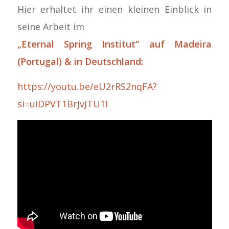
Hier erhaltet ihr einen kleinen Einblick in
seine Arbeit im
„Eternal Spring Institut“ auf Madeira
(Portugal) & in Deutschland:
https://youtu.be/eU2rRS2nqFA?
si=uiDPVT1BrJvJTU1I