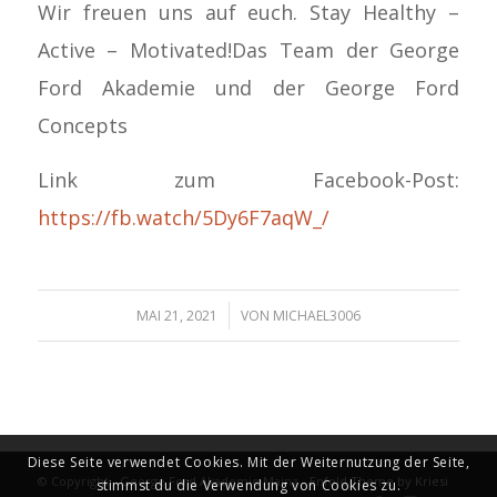
Wir freuen uns auf euch. Stay Healthy –
Active – Motivated!Das Team der George
Ford Akademie und der George Ford
Concepts
Link zum Facebook-Post:
https://fb.watch/5Dy6F7aqW_/
/
MAI 21, 2021
VON
MICHAEL3006
Diese Seite verwendet Cookies. Mit der Weiternutzung der Seite,
© Copyright - George Ford Akademie Mainz -
Enfold Theme by Kriesi
stimmst du die Verwendung von Cookies zu.