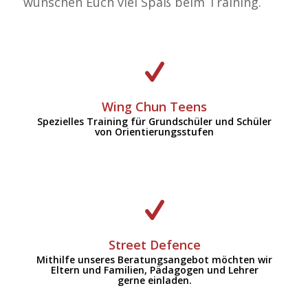
wünschen Euch viel Spaß beim Training.
KLICK: WING CHUN TEENS
Wing Chun Teens
Spezielles Training für Grundschüler und Schüler
von Orientierungsstufen
KLICK: STREET DEFENCE
Street Defence
Mithilfe unseres Beratungsangebot möchten wir
Eltern und Familien, Pädagogen und Lehrer
gerne einladen.