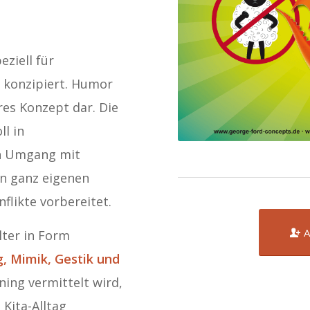
ziell für
n konzipiert. Humor
eres Konzept dar. Die
ll in
en Umgang mit
en ganz eigenen
flikte vorbereitet.
A
lter in Form
, Mimik, Gestik und
ining vermittelt wird,
 Kita-Alltag