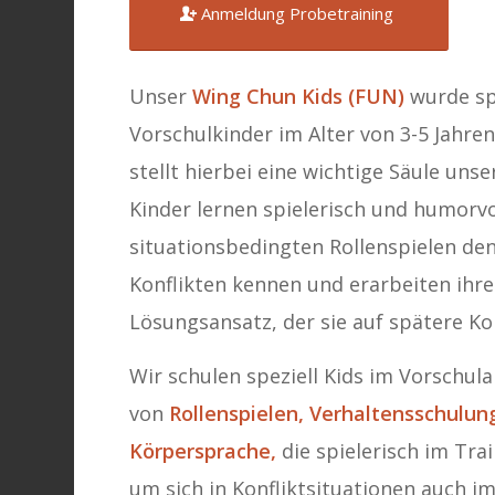
Anmeldung Probetraining
Unser
Wing Chun Kids (FUN)
wurde spe
Vorschulkinder im Alter von 3-5 Jahre
stellt hierbei eine wichtige Säule uns
Kinder lernen spielerisch und humorvo
situationsbedingten Rollenspielen d
Konflikten kennen und erarbeiten ihr
Lösungsansatz, der sie auf spätere Kon
Wir schulen speziell Kids im Vorschula
von
Rollenspielen,
Verhaltensschulung
Körpersprache,
die spielerisch im Tra
um sich in Konfliktsituationen auch im