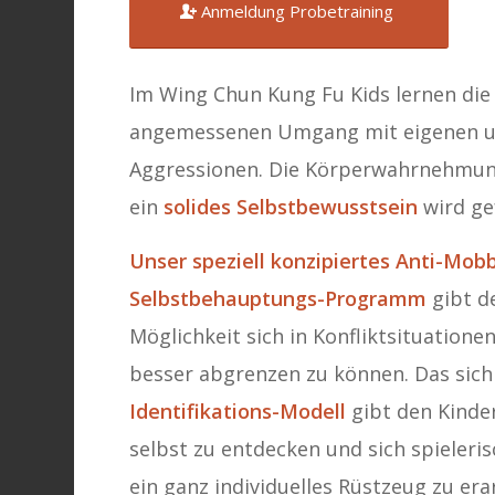
Anmeldung Probetraining
Im Wing Chun Kung Fu Kids lernen die 
angemessenen Umgang mit eigenen 
Aggressionen. Die Körperwahrnehmun
ein
solides Selbstbewusstsein
wird ge
Unser speziell konzipiertes Anti-Mobb
Selbstbehauptungs-Programm
gibt d
Möglichkeit sich in Konfliktsituatione
besser abgrenzen zu können. Das sich
Identifikations-Modell
gibt den Kinder
selbst zu entdecken und sich spieleri
ein ganz individuelles Rüstzeug zu erar