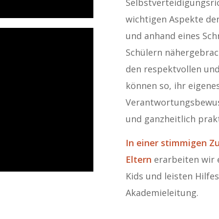
Selbstverteidigungsri
wichtigen Aspekte der
und anhand eines Sch
Schülern nähergebrach
den respektvollen un
können so, ihr eigen
Verantwortungsbewus
und ganzheitlich prakt
In einer stimmigen 
Eltern
erarbeiten wir 
Kids und leisten Hilfe
Akademieleitung.