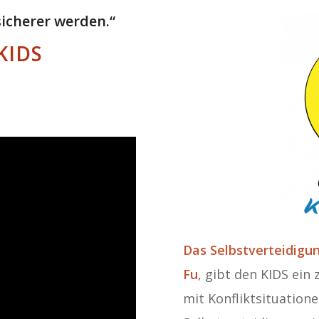
icherer werden.“
KIDS
Das Selbstverteidig
Fu
, gibt den KIDS ei
mit Konfliktsituatione