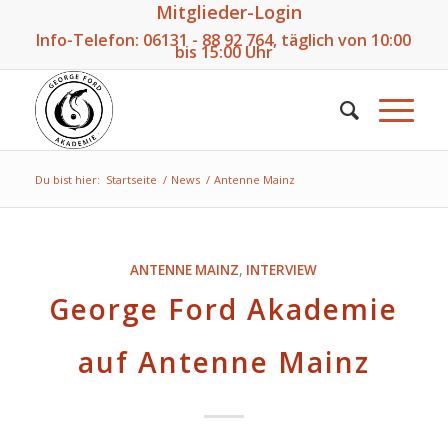
Mitglieder-Login
Info-Telefon:
06131 - 88 92 764
, täglich von 10:00
bis 15:00 Uhr
Du bist hier:
Startseite
/
News
/
Antenne Mainz
ANTENNE MAINZ
,
INTERVIEW
George Ford Akademie
auf Antenne Mainz