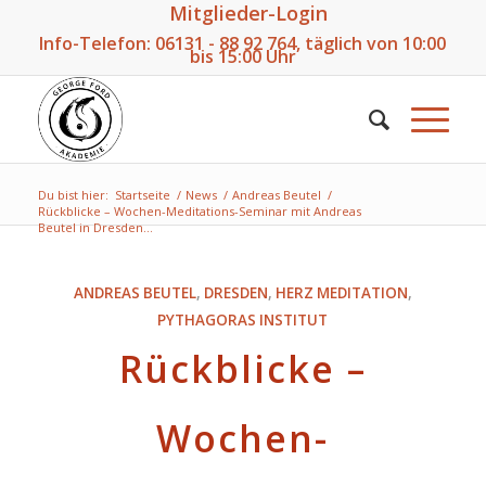
Mitglieder-Login
Info-Telefon:
06131 - 88 92 764
, täglich von 10:00
bis 15:00 Uhr
Du bist hier:
Startseite
/
News
/
Andreas Beutel
/
Rückblicke – Wochen-Meditations-Seminar mit Andreas
Beutel in Dresden...
ANDREAS BEUTEL
,
DRESDEN
,
HERZ MEDITATION
,
PYTHAGORAS INSTITUT
Rückblicke –
Wochen-