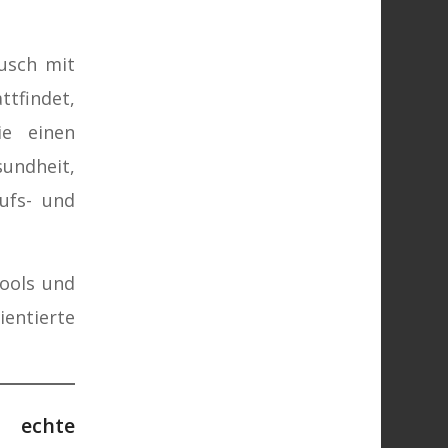
ausch mit
ttfindet,
ie einen
sundheit,
ufs- und
Tools und
ientierte
 echte