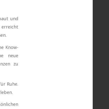
baut und
erreicht
hen.
ne Know-
ne neue
enzen zu
für Ruhe.
leben.
nlichen