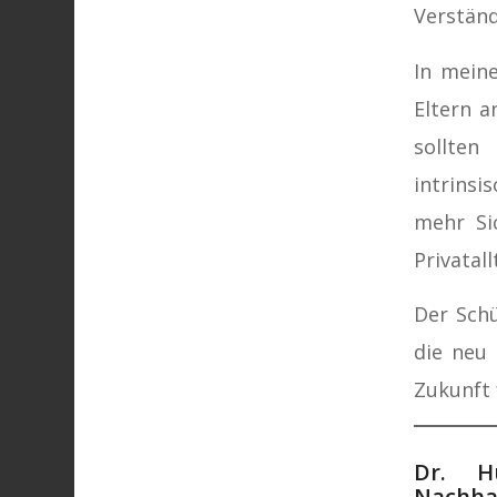
Verständ
In meine
Eltern a
sollten
intrinsi
mehr Si
Privatall
Der Schü
die neu 
Zukunft 
Dr. H
Nachhal