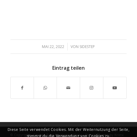
/
MAI 22, 2022
VON
SIDESTEP
Eintrag teilen
Diese Seite verwendet Cookies. Mit der Weiternutzung der Seite,
© Copyright - George Ford Akademie Mainz -
Enfold Theme by Kriesi
stimmst du die Verwendung von Cookies zu.