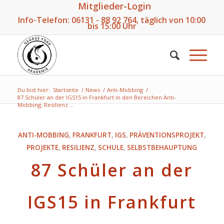
Mitglieder-Login
Info-Telefon:
06131 - 88 92 764
, täglich von 10:00
bis 15:00 Uhr
Du bist hier:
Startseite
/
News
/
Anti-Mobbing
/
87 Schüler an der IGS15 in Frankfurt in den Bereichen Anti-
Mobbing, Resilienz ...
ANTI-MOBBING
,
FRANKFURT
,
IGS
,
PRÄVENTIONSPROJEKT
,
PROJEKTE
,
RESILIENZ
,
SCHULE
,
SELBSTBEHAUPTUNG
87 Schüler an der
IGS15 in Frankfurt